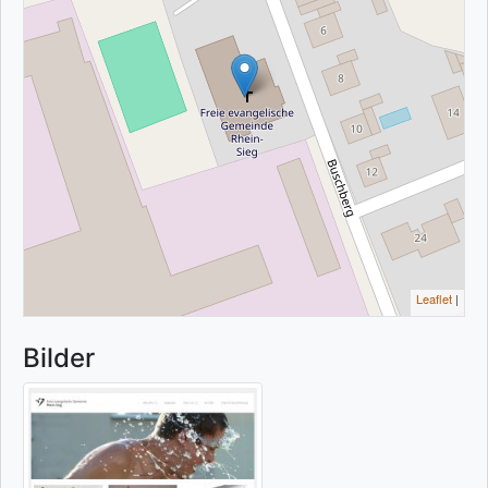
Leaflet
|
Bilder