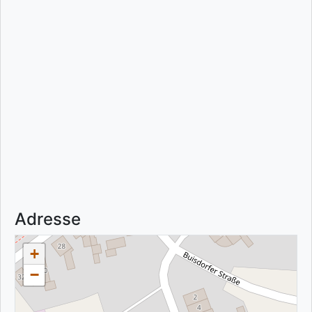
Adresse
+
−