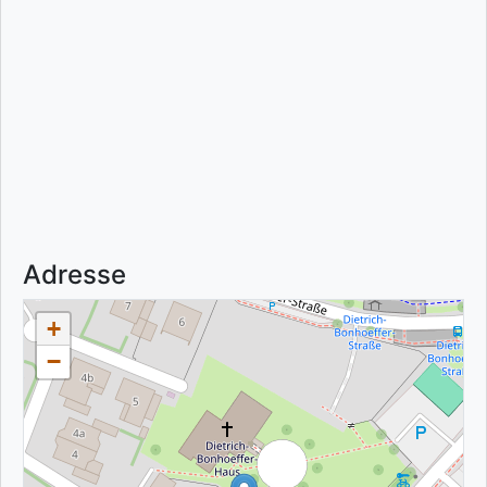
Adresse
+
−