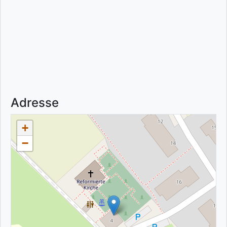
Adresse
+
−