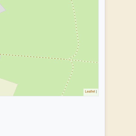
Leaflet
|