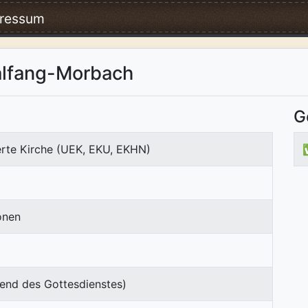
ressum
alfang-Morbach
G
erte Kirche (UEK, EKU, EKHN)
onen
end des Gottesdienstes)