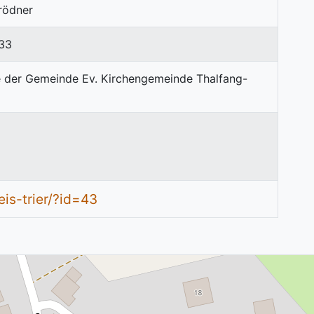
Brödner
33
reis-trier/?id=43