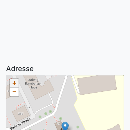
Adresse
+
−