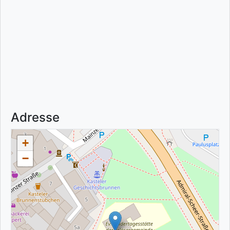
Adresse
+
−