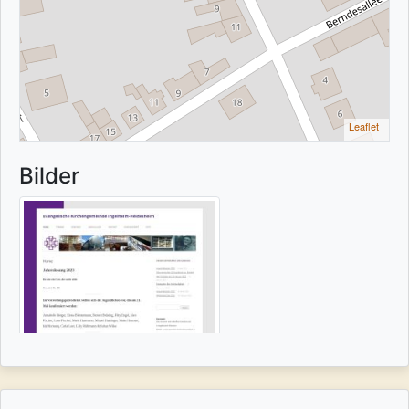
Leaflet
|
Bilder