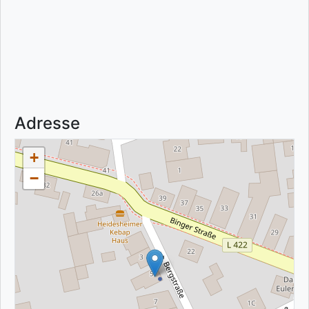
Adresse
+
−