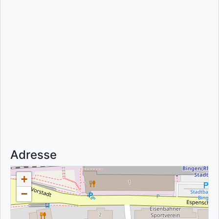
Adresse
+
−