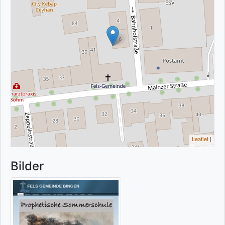
Leaflet
|
Bilder