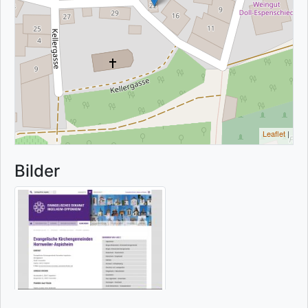
Leaflet
|
Bilder