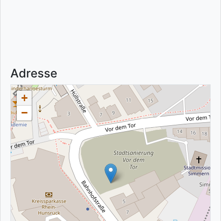
Adresse
+
−