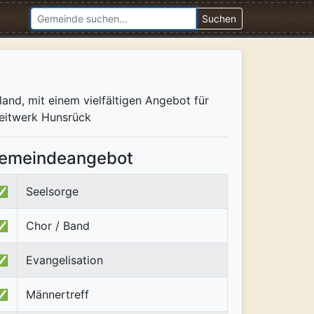
Suchen
and, mit einem vielfältigen Angebot für
zeitwerk Hunsrück
emeindeangebot
✅
Seelsorge
✅
Chor / Band
✅
Evangelisation
✅
Männertreff