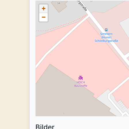
+
−
Bilder