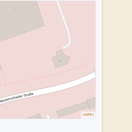
Leaflet
|