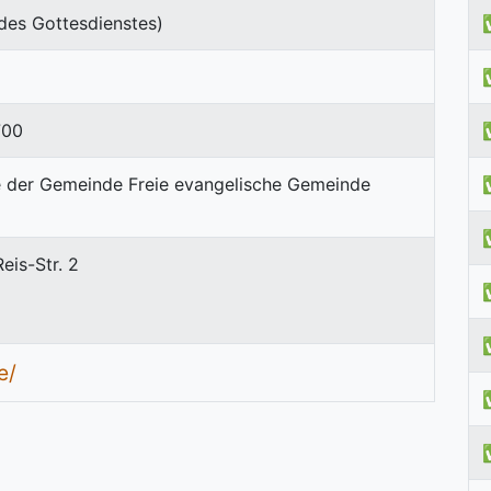
des Gottesdienstes)
700
eis-Str. 2
e/