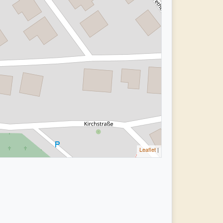
Leaflet
|