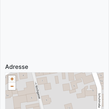
Adresse
+
−