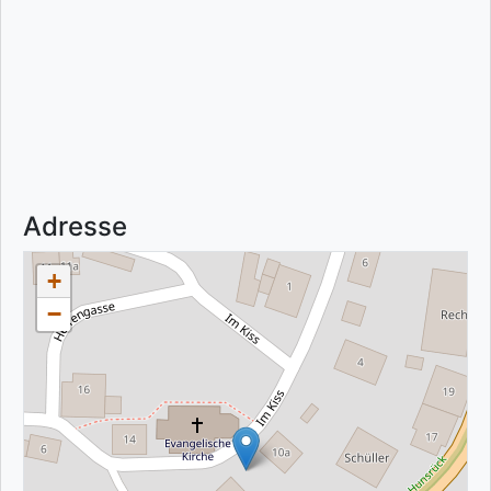
Adresse
+
−