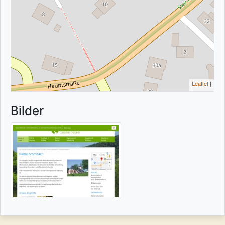
Leaflet
|
Bilder