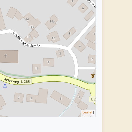
Leaflet
|