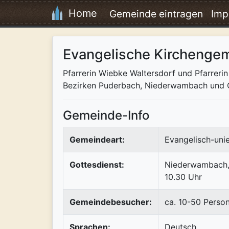
Home
Gemeinde eintragen
Imp
Evangelische Kirchenge
Pfarrerin Wiebke Waltersdorf und Pfarreri
Bezirken Puderbach, Niederwambach und O
Gemeinde-Info
Gemeindeart:
Evangelisch-uni
Gottesdienst:
Niederwambach, 
10.30 Uhr
Gemeindebesucher:
ca. 10-50 Perso
Sprachen:
Deutsch