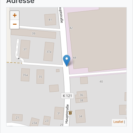
Adresse
+
−
Leaflet
|