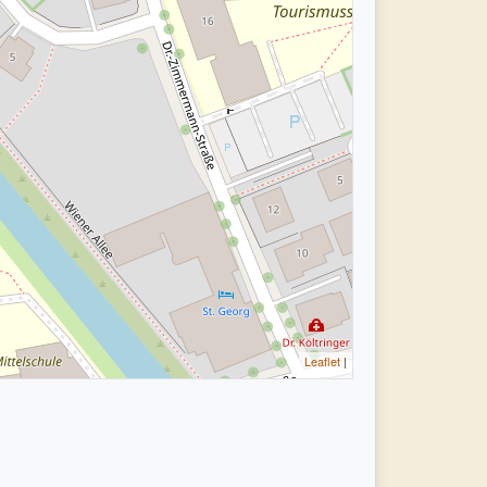
Leaflet
|