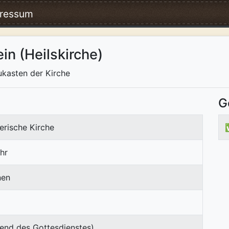
ressum
in (Heilskirche)
ukasten der Kirche
G
erische Kirche
hr
nen
end des Gottesdienstes)