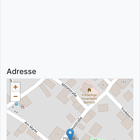
Adresse
+
−