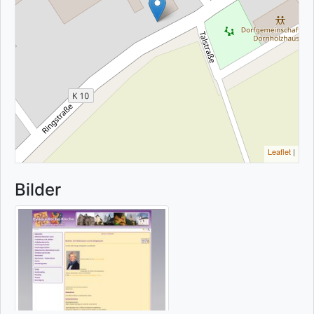
Leaflet
|
Bilder