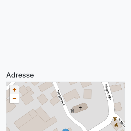
Adresse
+
−