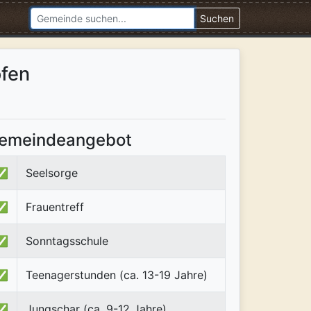
Suchen
fen
emeindeangebot
✅
Seelsorge
✅
Frauentreff
✅
Sonntagsschule
✅
Teenagerstunden (ca. 13-19 Jahre)
✅
Jungschar (ca. 9-12 Jahre)