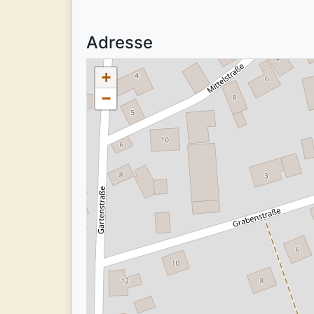
Adresse
+
−