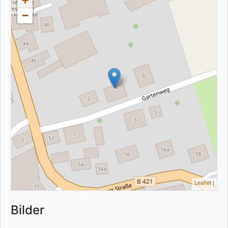
+
−
Leaflet
|
Bilder