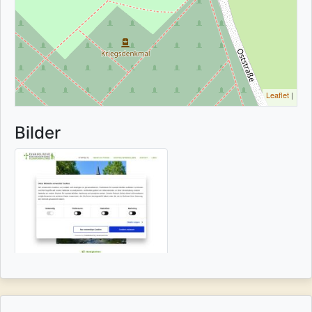
Leaflet
|
Bilder