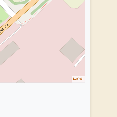
Leaflet
|