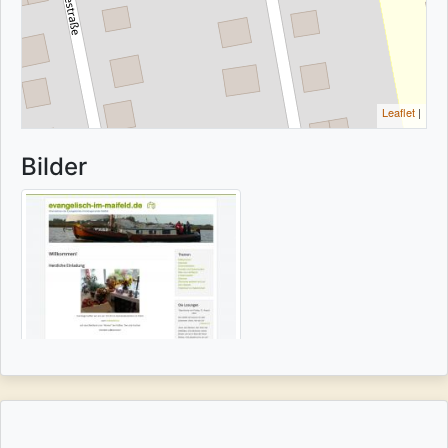
Leaflet
|
Bilder