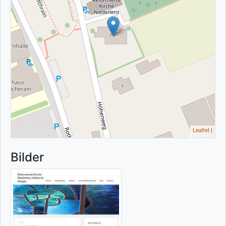
Leaflet
|
Bilder