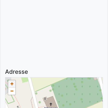
Adresse
+
−