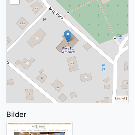
Leaflet
|
Bilder