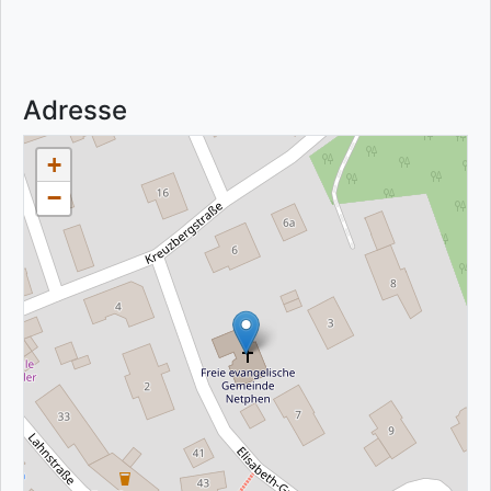
Adresse
+
−