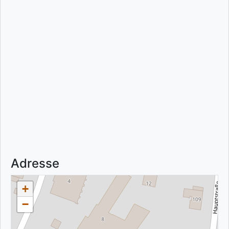
Adresse
+
−