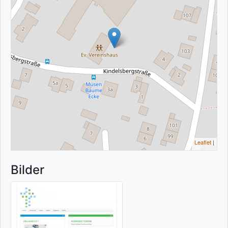
Leaflet
|
Bilder