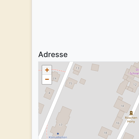
Adresse
+
−