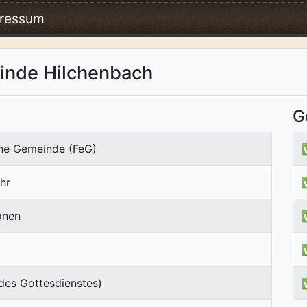
ressum
inde Hilchenbach
G
che Gemeinde (FeG)
hr
onen
des Gottesdienstes)