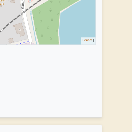
Leaflet
|