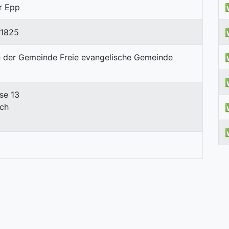
r Epp
11825
se 13
ach