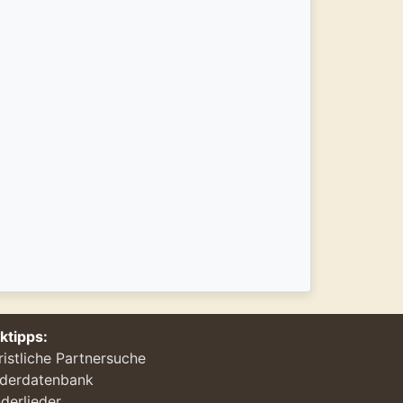
nktipps:
ristliche Partnersuche
ederdatenbank
derlieder