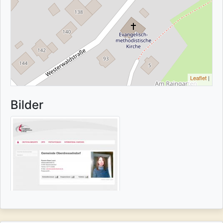
Leaflet
|
Bilder