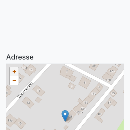
Adresse
+
−