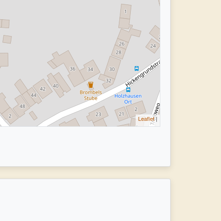
Leaflet
|