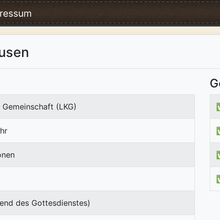
ressum
ausen
G
e Gemeinschaft (LKG)
hr
onen
end des Gottesdienstes)