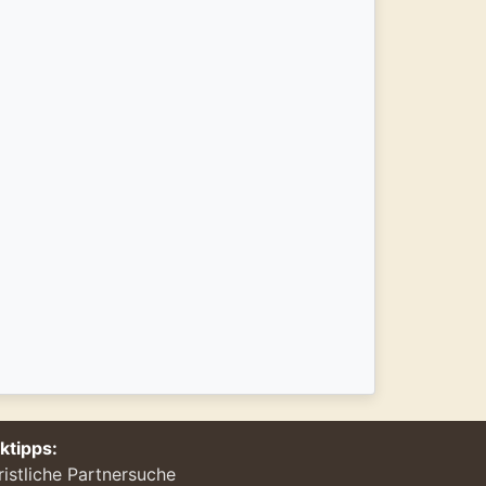
nktipps:
ristliche Partnersuche