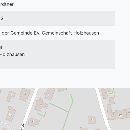
rdtner
13
 4
Holzhausen