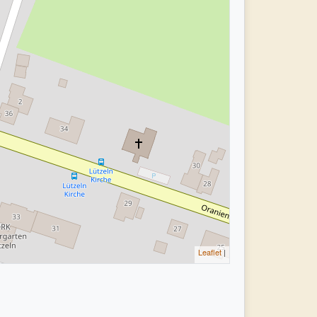
Leaflet
|