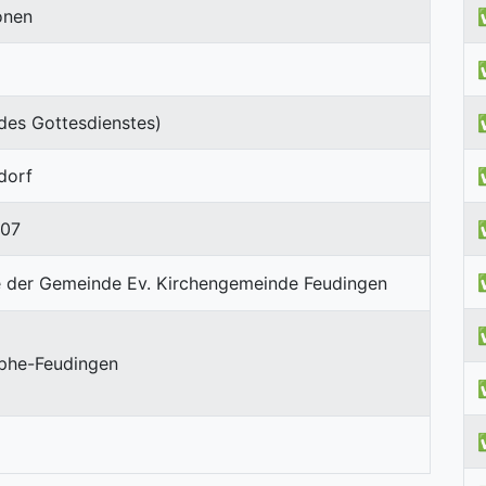
onen
des Gottesdienstes)
sdorf
707
phe-Feudingen