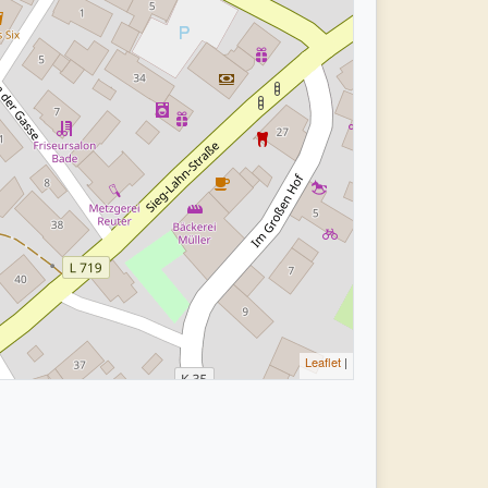
Leaflet
|