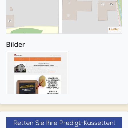
Leaflet
|
Bilder