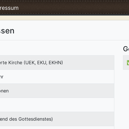
ressum
ssen
G
erte Kirche (UEK, EKU, EKHN)
hr
onen
end des Gottesdienstes)