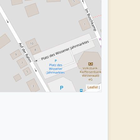
Leaflet
|