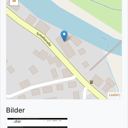
−
Leaflet
|
Bilder