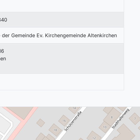
840
16
hen