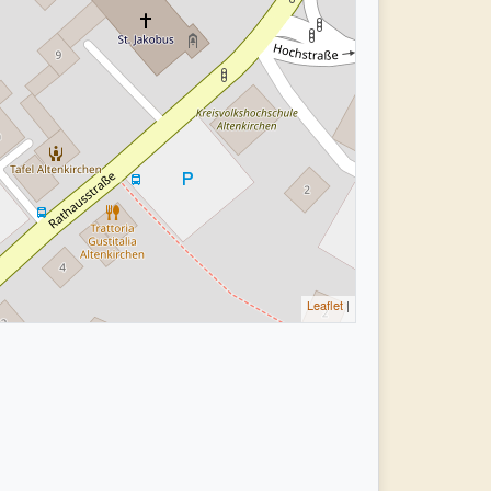
Leaflet
|