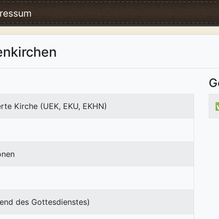
ressum
enkirchen
G
erte Kirche (UEK, EKU, EKHN)
onen
end des Gottesdienstes)