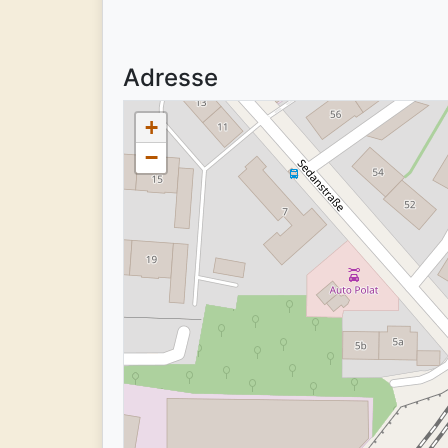
Adresse
+
−