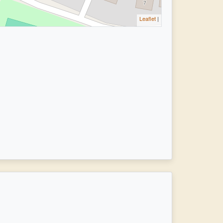
Leaflet
|