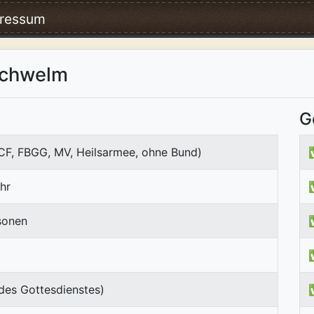
ressum
Schwelm
G
ICF, FBGG, MV, Heilsarmee, ohne Bund)
hr
sonen
des Gottesdienstes)