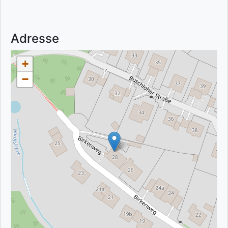
Adresse
+
−