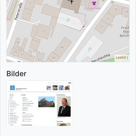
Leaflet
|
Bilder