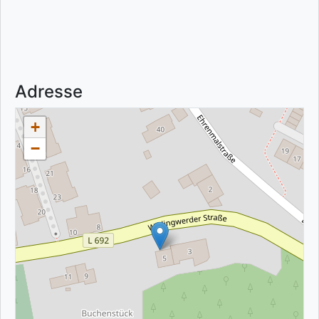
Adresse
+
−