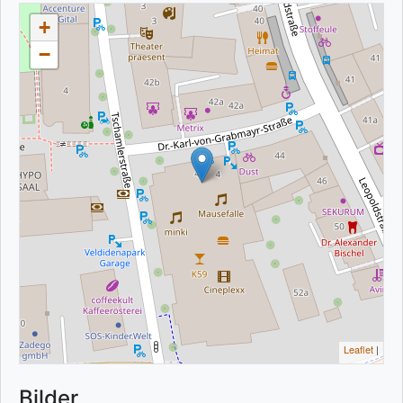
+
−
Leaflet
|
Bilder