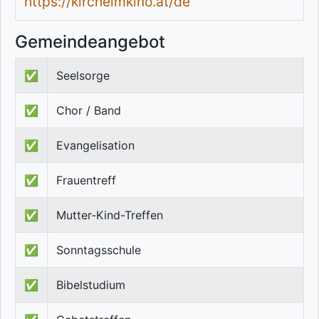
https://kircheimkino.at/de
Gemeindeangebot
✅
Seelsorge
✅
Chor / Band
✅
Evangelisation
✅
Frauentreff
✅
Mutter-Kind-Treffen
✅
Sonntagsschule
✅
Bibelstudium