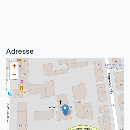
Adresse
+
−