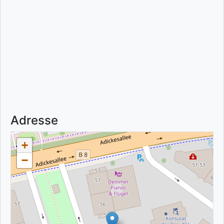
Adresse
+
−