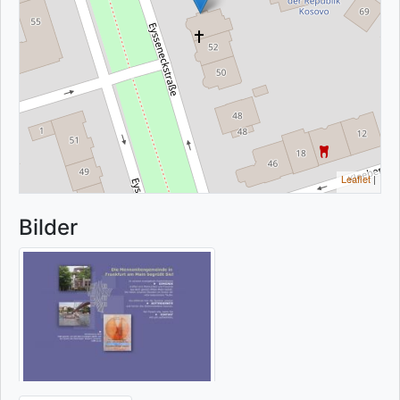
Leaflet
|
Bilder