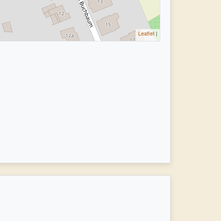
Leaflet
|