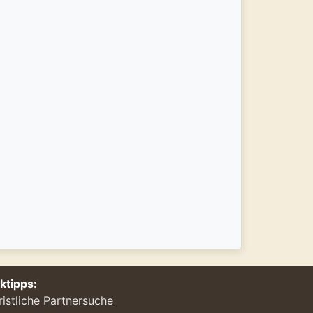
nktipps:
ristliche Partnersuche