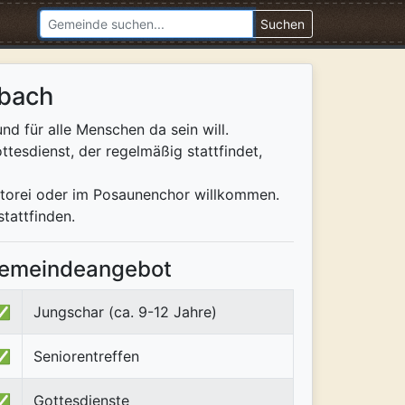
Suchen
nbach
nd für alle Menschen da sein will.
ttesdienst, der regelmäßig stattfindet,
antorei oder im Posaunenchor willkommen.
tattfinden.
emeindeangebot
✅
Jungschar (ca. 9-12 Jahre)
✅
Seniorentreffen
✅
Gottesdienste