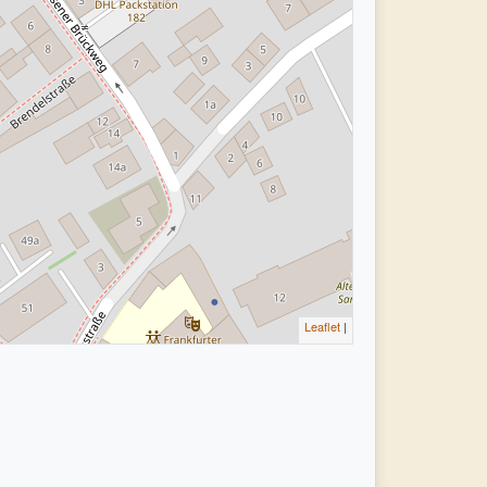
Leaflet
|