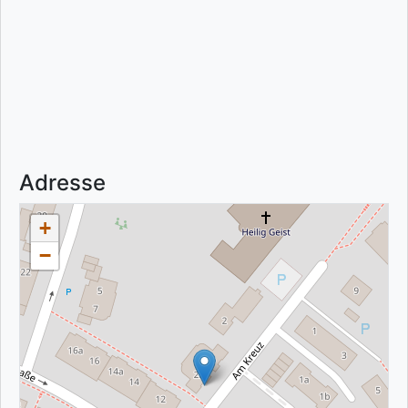
Adresse
+
−