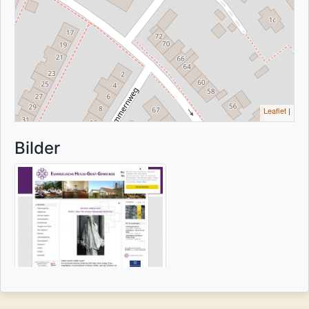
Leaflet
|
Bilder