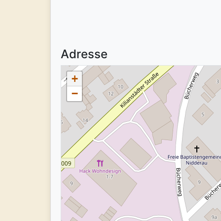
Adresse
+
−