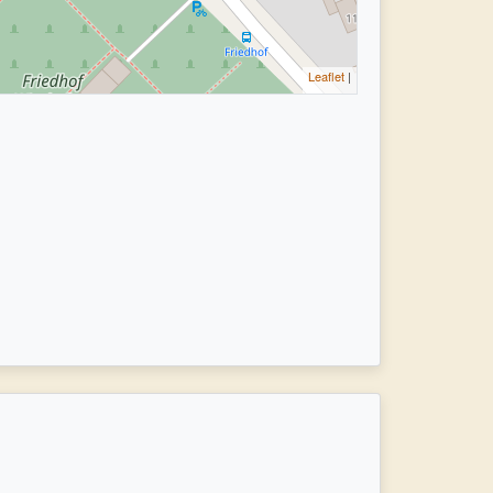
Leaflet
|