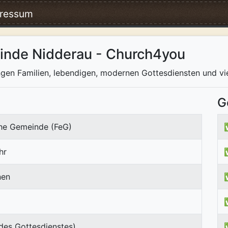
ressum
inde Nidderau - Church4you
ngen Familien, lebendigen, modernen Gottesdiensten und v
G
che Gemeinde (FeG)
hr
nen
des Gottesdienstes)