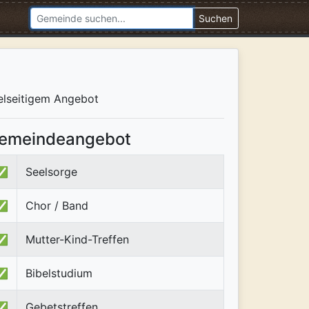
Suchen
ielseitigem Angebot
emeindeangebot
✅
Seelsorge
✅
Chor / Band
✅
Mutter-Kind-Treffen
✅
Bibelstudium
✅
Gebetstreffen