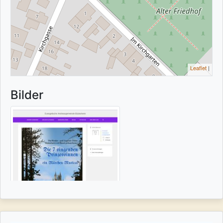
Leaflet
|
Bilder