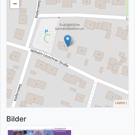
−
Leaflet
|
Bilder